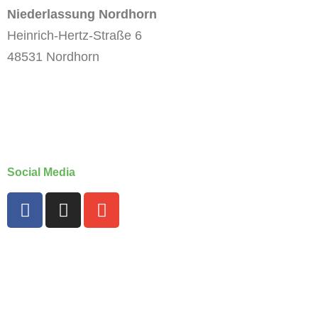
Niederlassung Nordhorn
Heinrich-Hertz-Straße 6
48531 Nordhorn
Tel. 0 5921 / 727 100
nordhorn@otte-fahrzeugeinrichtungen.de
Social Media
Impressum
Datenschutz
AGB
zum Seitenanfang