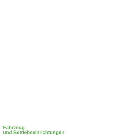
Zum
Inhalt
springen
Fahrzeug-
und Betriebseinrichtungen