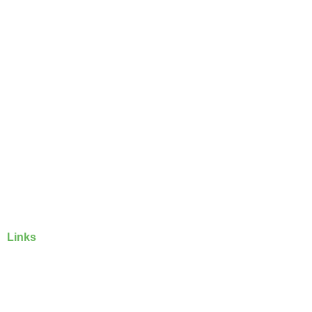
Links
Home
Über uns
Lösungen