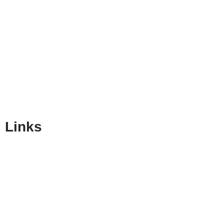
Links
Home
Über uns
Lösungen
Konfigurator
Kontakt