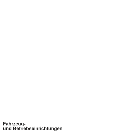
Zum
Inhalt
springen
Fahrzeug-
und Betriebseinrichtungen