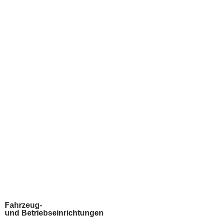
Zum
Inhalt
springen
Fahrzeug-
und Betriebseinrichtungen