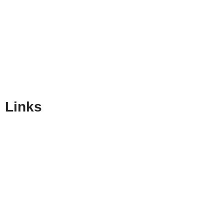
Links
Home
Über uns
Lösungen
Konfigurator
Kontakt
Karriere