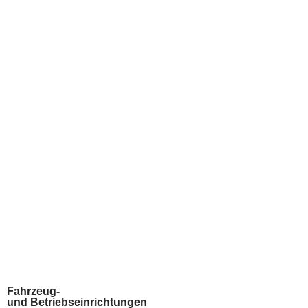
Zum
Inhalt
springen
Fahrzeug-
und Betriebseinrichtungen