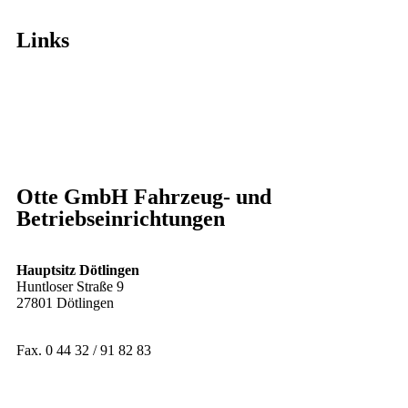
Links
Home
Über uns
Lösungen
Konfigurator
Kontakt
Karriere
Otte GmbH Fahrzeug- und
Betriebseinrichtungen
Hauptsitz Dötlingen
Huntloser Straße 9
27801 Dötlingen
Tel. 0 44 32 / 91 82 82
Fax. 0 44 32 / 91 82 83
info@otte-fahrzeugeinrichtungen.de